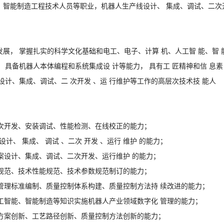
、智能制造工程技术人员等职业，机器人生产线设计、
集成、调试、二次
。
发展，
掌握扎实的科学文化基础和电工、电子、计算
机、人工智
能、智
，
具备机器人本体编程和系统集成设
计等能力，
具有工
匠精神和信
息素
设计、集成、调试、二
次开发
、运
行维护等工作的高层次技术技
能人
次开发、安装调试、性能检测、在线校正的能力；
设计、
集成、
调试
、二次
开发
、运行
维护
的能力；
案设计、集成、调试、二次开发、运行维护
的能力；
规范、技术性能规范、技术参数
规范制订的能力；
管理标准编制、质量控制体系构建、质量控制方法持
续改进的能力；
工智能、智能制造等知识实施机器人产业领域数字化
管理的能力；
方案创新、工艺路径创新、质量控制方法
创新的能力；