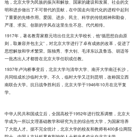
地，北京大学为民族的振兴和解放、国家的建设和发展、社会的文
明和进步做出了不可替代的贡献，在中国走向现代化的进程中起到
了重要的先锋作用。爱国、进步、民主、科学的传统精神和勤奋、
严谨、求实、创新的学风在这里生生不息、代代相传。
1917年，著名教育家蔡元培出任北京大学校长，他“循思想自由原
则，取兼容并包主义”，对北京大学进行了卓有成效的改革，促进了
思想解放和学术繁荣。陈独秀、李大钊、毛泽东以及鲁迅、胡适等
一批杰出人才都曾在北京大学任职或任教。
1937年卢沟桥事变后，北京大学与清华大学、南开大学南迁长沙，
共同组成长沙临时大学。不久，临时大学又迁到昆明，改称国立西
南联合大学。抗日战争胜利后，北京大学于1946年10月在北平复
学。
中华人民共和国成立后，全国高校于1952年进行院系调整，北京大
学成为一所以文理基础教学和研究为主的综合性大学，为国家培养
了大批人才。据不完全统计，北京大学的校友和教师有400多位两院
院士，中国人文社科界有影响的人士相当多也出自北京大学。