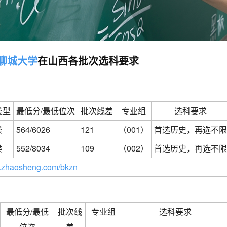
聊城大学
在山西各批次选科要求
类型
最低分/最低位次
批次线差
专业组
选科要求
类
564/6026
121
（001）
首选历史，再选不限
类
552/8034
109
（002）
首选历史，再选不限
zhaosheng.com/bkzn
最低分/最低
批次线
专业组
选科要求
位次
差