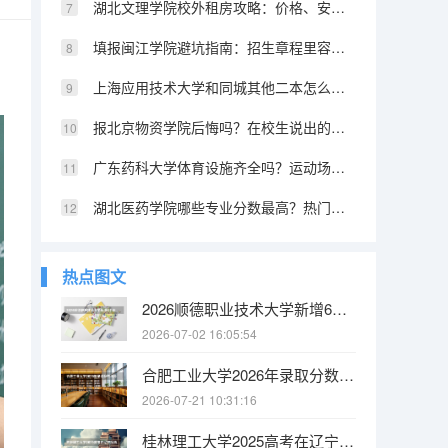
湖北文理学院校外租房攻略：价格、安全和通勤时间对比
填报闽江学院避坑指南：招生章程里容易忽略的细节
上海应用技术大学和同城其他二本怎么选？2026年数据横向对比
报北京物资学院后悔吗？在校生说出的优缺点和就业真相
广东药科大学体育设施齐全吗？运动场和健身房条件
湖北医药学院哪些专业分数最高？热门与冷门专业分差
热点图文
2026顺德职业技术大学新增6个本科专业，95000名以内可大胆报考
2026-07-02 16:05:54
合肥工业大学2026年录取分数线及新生入学指南：安徽考生物理类596分可报本部！
2026-07-21 10:31:16
桂林理工大学2025高考在辽宁投档分数线