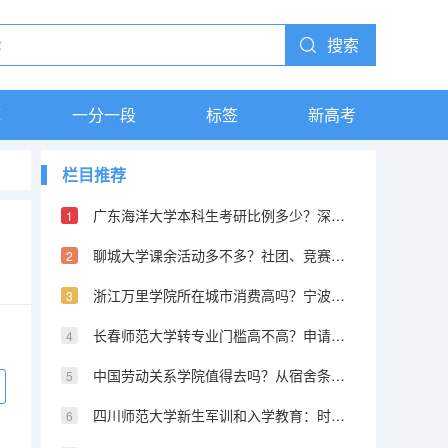
搜索
库
一分一段
标签
新高考
栏目推荐
广东海洋大学本科生考研比例多少？深造途径和录取院校
聊城大学课余活动多不多？社团、竞赛和学生组织资源
浙江万里学院所在城市消费高吗？宁波物价和校园生活成本
长春师范大学转专业门槛高不高？申请流程和成功率说明
中国劳动关系学院值得去吗？从宿舍条件到毕业薪资的全方位分析
四川师范大学新生军训和入学教育：时间安排和注意事项