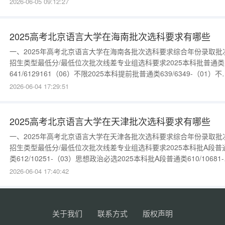
2026-06-05 09:12:27
585/5552-（01）首选历史，再选不限2025本科批中外合作办学
531/1905989（05）首选历史，再选不限
2025高考北京语言大学在海南批次选科要求有哪些
一、2025年高考北京语言大学在海南各批次选科要求综合年份录取批
招生类型最低分/最低位次批次线差专业组选科要求2025本科批普通类
641/6129161（06）不限2025本科提前批普通类639/6349-（01）不
2025本科批普通类618/9132138（07）物理必选2025本科批普通类
2026-06-04 17:29:51
579/1644899（80）不限2025本科批普通类557/2165677（81）物
选202
2025高考北京语言大学在天津批次选科要求有哪些
一、2025年高考北京语言大学在天津各批次选科要求综合年份录取批
招生类型最低分/最低位次批次线差专业组选科要求2025本科批A段普
类612/10251-（03）思想政治必选2025本科批A段普通类610/10681-
（04）物理、化学(2科必选)2025本科批A段普通类608/11105-（05
2026-06-04 17:40:42
限2025本科批A段普通类606/11588-（02）不限2025本科批A段普通
604/1
关于我们
联系方式
版权声明