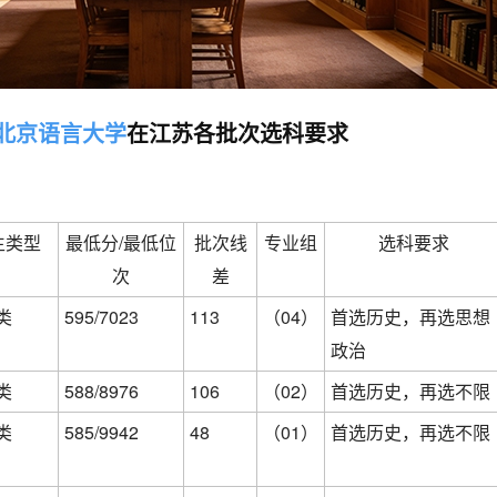
北京语言大学
在江苏各批次选科要求
生类型
最低分/最低位
批次线
专业组
选科要求
次
差
类
595/7023
113
（04）
首选历史，再选思想
政治
类
588/8976
106
（02）
首选历史，再选不限
类
585/9942
48
（01）
首选历史，再选不限