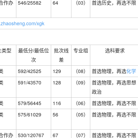
合作办
546/25582
64
（03）
首选历史，再选不限
zhaosheng.com/xgk
生类型
最低分/最低位
批次线
专业组
选科要求
次
差
类
592/42525
129
（08）
首选物理，再选
化学
类
591/43570
128
（09）
首选物理，再选思想
政治
类
579/56445
116
（06）
首选物理，再选不限
类
575/61029
56
（05）
首选物理，再选不限
合作办
530/120767
67
（07）
首选物理，再选不限