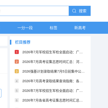
搜索
库
一分一段
标签
新高考
栏目推荐
2026年7月军校招生军检全面启动：广西7月1日至8日开检，多省相继展开
2026年7月高考征集志愿时间汇总：河北本科批7月24日起第一次征集
2026强基计划录取结果7月5日前集中公布：上海交大、北航等校已发布结果
2026年7月高考录取结果查询指南：各省查分时间及渠道汇总
2026年7月军校招生军检全面启动：广西7月1日开检，各省时间安排出炉
2026年7月各省高考征集志愿时间汇总：本科批集中征集，滑档还有补救机会