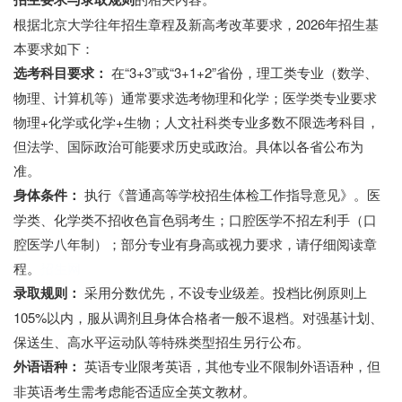
根据北京大学往年招生章程及新高考改革要求，2026年招生基
本要求如下：
选考科目要求：
在“3+3”或“3+1+2”省份，理工类专业（数学、
物理、计算机等）通常要求选考物理和化学；医学类专业要求
物理+化学或化学+生物；人文社科类专业多数不限选考科目，
但法学、国际政治可能要求历史或政治。具体以各省公布为
准。
身体条件：
执行《普通高等学校招生体检工作指导意见》。医
学类、化学类不招收色盲色弱考生；口腔医学不招左利手（口
腔医学八年制）；部分专业有身高或视力要求，请仔细阅读章
程。
招生网
录取规则：
采用分数优先，不设专业级差。投档比例原则上
105%以内，服从调剂且身体合格者一般不退档。对强基计划、
保送生、高水平运动队等特殊类型招生另行公布。
外语语种：
英语专业限考英语，其他专业不限制外语语种，但
非英语考生需考虑能否适应全英文教材。