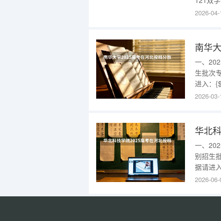
121双学
份招生类
2026-04-
批-544
南华大
一、2
生批次专
进入：{
2025普
2026-03-
请进入：{$
华北科
一、2
别招生批
据请进入
位次20
2026-06-
段-569
{$cate_