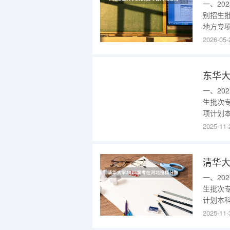
一、2
别招生批
地方专项
批-544
2026-05-
进入：{
2025
东华大
一、2
生批次专
项计划本科
份招生类
2025-11-
批-607
进入：{$
清华大
一、2
生批次专
计划本科提
生类别招
2025-11-
家专项计划