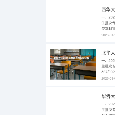
西华大
一、2
生批次专
类本科提
别招生批
2026-01-
体育类本科
北华大
一、2
生批次专
567/9
（105）
2026-03-
创新课程
（207）
华侨大
一、2
生批次专