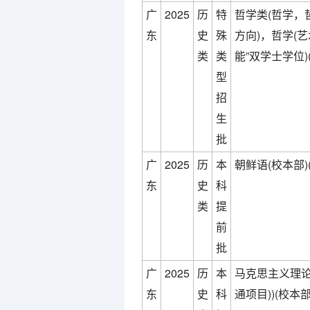
广
2025
历
特
哲学类(哲学，
东
史
殊
方向)，哲学(艺
类
类
能”双学士学位)
型
招
生
批
广
2025
历
本
朝鲜语(校本部)
东
史
科
类
提
前
批
广
2025
历
本
马克思主义理论
东
史
科
通项目))(校本部