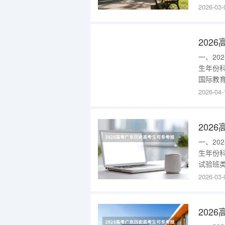
类本科批
2026-03-
安路校区
播学类(
202
一、2
生年份
国际教育
部)244
2026-04-
2025
队)066
202
一、2
生年份
试验班类
国际经济
2026-03-
者)45
史论，哲