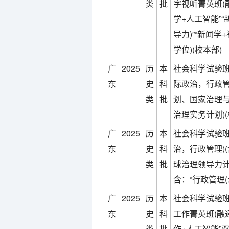
类
批
字视听菁英班(
学+人工智能”“
导力)”“新闻学
学位)(校本部)
广
2025
历
本
社会科学试验班
东
史
科
际政治，行政管
类
批
划、国家治理
治理实务计划)(
广
2025
历
本
社会科学试验班
东
史
科
治，行政管理)
类
批
球治理领导力
含：“行政管理(
广
2025
历
本
社会科学试验班
东
史
科
工作菁英班(融
类
批
作+人工智能”双