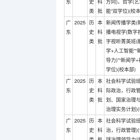
东
史
科
方向)，哲学(艺
类
批
能”双学位)(校本
广
2025
历
本
新闻传播学类(
东
史
科
播电视学(数字
类
批
字视听菁英班(
学+人工智能”“
导力)”“新闻学
学位)(校本部)
广
2025
历
本
社会科学试验班
东
史
科
际政治，行政管
类
批
划、国家治理
治理实务计划)(
广
2025
历
本
社会科学试验班
东
史
科
治，行政管理)
类
批
球治理领导力