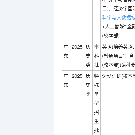
目)、经济学国
科学与大数据
+人工智能”“金
(校本部)
广
2025
历
本
英语(培养英语
东
史
科
(融通项目)；含
类
批
(校本部)(语种
广
2025
历
特
运动训练(校本部
东
史
殊
类
类
型
招
生
批