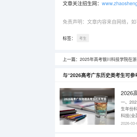
文章关注招生网：
www.zhaoshen
免责声明：文章内容来自网络，如
标签：
考生
上一篇：
2025年高考银川科技学院在浙江艺术类投档
与“2026高考广东历史类考生可
202
一、2
生年份
科技(全
验班(经
2026-03-
部)26
试验班)