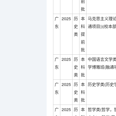
前
批
广
2025
历
本
马克思主义理论
东
史
科
通项目))(校本部
类
提
前
批
广
2025
历
本
中国语言文学类
东
史
科
学博雅班(融通项
类
批
广
2025
历
本
历史学类(历史学
东
史
科
类
批
广
2025
历
本
哲学类(哲学，