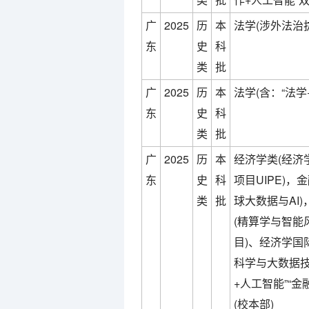
广
2025
历
本
法学(涉外法治拔
东
史
科
类
批
广
2025
历
本
法学(含：“法学
东
史
科
类
批
广
2025
历
本
经济学类(经济
东
史
科
项目UIPE)
类
批
球大数据与AI
(精算学与智能
目)、经济学国
科学与大数据技术
+人工智能”“金
(校本部)