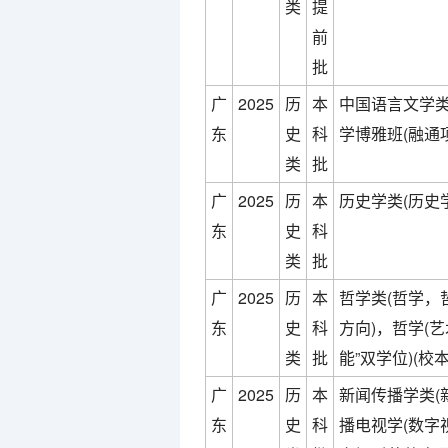
类
提
前
批
广
2025
历
本
中国语言文学类
东
史
科
学博雅班(融通项
类
批
广
2025
历
本
历史学类(历史学
东
史
科
类
批
广
2025
历
本
哲学类(哲学，
东
史
科
方向)，哲学(艺
类
批
能”双学位)(校本
广
2025
历
本
新闻传播学类(
东
史
科
播电视学(数字