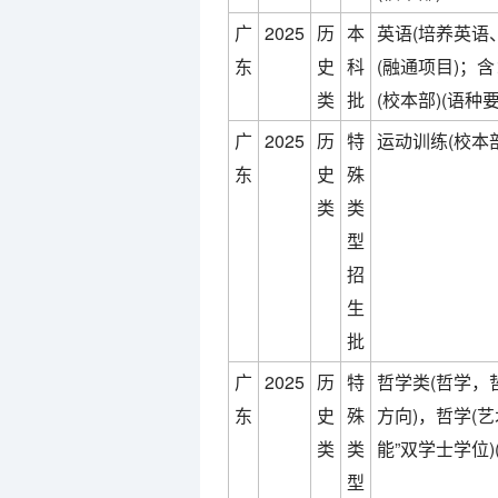
广
2025
历
本
英语(培养英语
东
史
科
(融通项目)；含
类
批
(校本部)(语种
广
2025
历
特
运动训练(校本部
东
史
殊
类
类
型
招
生
批
广
2025
历
特
哲学类(哲学，
东
史
殊
方向)，哲学(艺
类
类
能”双学士学位)
型