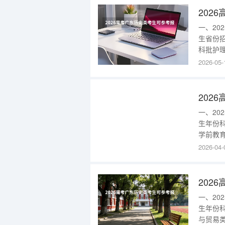
一、2
生省份
科批护理
本部)2
2026-05-
弱)221
史类专
202
一、2
生年份
学前教育
定向县
2026-04-
养计划
(市、区
202
一、2
生年份
与贸易类