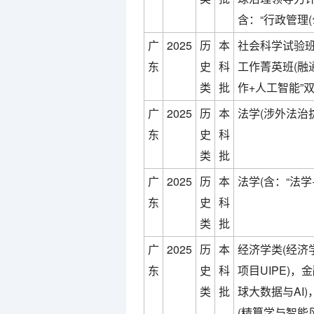
含：“行政管理(
广
2025
历
本
社会科学试验班
东
史
科
工作菁英班(融
类
批
作+人工智能”双
广
2025
历
本
法学(涉外法治拔
东
史
科
类
批
广
2025
历
本
法学(含：“法学
东
史
科
类
批
广
2025
历
本
经济学类(经济
东
史
科
项目UIPE)，
类
批
球大数据与AI
(精算学与智能