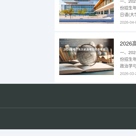
一、2
份招生
日语(大
种要求：
2026-04-
(龙洞校
区)560
一、2
份招生
政治学与
校区)2
2026-03-
区)235
2025