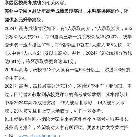
学园区校高考成绩
的相关内容。
苏州中学园区校近年高考成绩表现突出，本科率保持高位，还
提供多元升学路径。
2024年高考成绩情况如下：有1人录取南大，1人录取浙大，985
院校录取人数25+；2024届高三双一流院校录取率超50%，钱学
森班双一流率接近90%，每9名学生中就有1人进入985院校，每
4人中有1人录取211及以上高校。并且，2024年该校统招分数线
达681分，跨区录取线更高达691分。
2020年高考，该校每13个人就有一位690分以上，超过700分的
学生有3人。
2021年高考，该校最高分达701分，还输送学生至匡亚明班。不
过，目前暂未获取到该校更详细的高考成绩数据。其本部苏州
中学2024年高考成绩突出，26人被清北录取，14人被浙大录
取，20人被复旦和上交大录取等，可作一定参考。
以上就是招生网小编给大家带来的苏州各个区高考录取率排名
苏州高考排名，希望能对大家有所帮助。更多相关文章关注招
生网：
www.zhaosheng.com