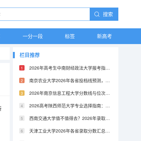
搜索
库
一分一段
标签
新高考
栏目推荐
2026年高考生中南财经政法大学报考指南：分数线、专业排名、花费详解
南京农业大学2026年各省投档线预测，热门专业就业与学费详解
2026年南京信息工程大学分数线与位次，附报到条件与费用清单
2026高考陕西师范大学专业选择指南：分数线门槛、就业前景、费用
所
西南交通大学值不值得去？2026年录取分数预测与就业条件分析
天津工业大学2026年各省录取分数汇总，新生报到流程与费用