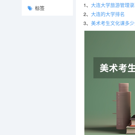
1、
大连大学旅游管理录
标签
2、
大连的大学排名
3、
美术考生文化课多少