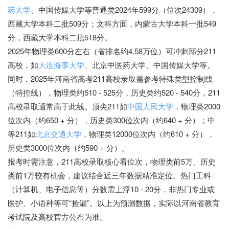
药大学
、中国传媒大学等普通类2024年599分（位次24309），
西藏大学本科二批509分；文科方面，内蒙古大学本科一批549
分，西藏大学本科二批518分。
2025年物理类600分左右（省排名约4.58万位）可冲刺部分211
高校，如
大连海事大学
、北京中医药大学、中国传媒大学等。
同时，2025年河南省高考211高校录取需参考特殊类型控制线
（特控线），物理类约510 - 525分，历史类约520 - 540分，211
高校录取通常高于此线。顶尖211如
中国人民大学
，物理类2000
位次内（约650 + 分），历史类300位次内（约640 + 分）；中
等211如
北京交通大学
，物理类12000位次内（约610 + 分），
历史类3000位次内（约590 + 分）。
报考时需注意，211高校录取核心看位次，物理类前5万、历史
类前1万较有机会，建议结合近三年数据精准定位。热门工科
（计算机、电子信息等）分数需上浮10 - 20分，非热门专业或
医护、小语种等可“捡漏”。以上为预测数据，实际以河南省教育
考试院及高校官方公布为准。