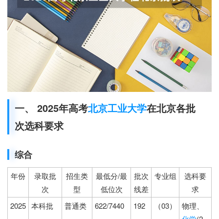
一、 2025年高考
北京工业大学
在北京各批
次选科要求
综合
年份
录取批
招生类
最低分/最
批次
专业组
选科要
次
型
低位次
线差
求
2025
本科批
普通类
622/7440
192
（03）
物理、
化学
(2