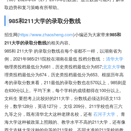
取趋势和复习策略有所帮助。
985和211大学的录取分数线
招生网(
https://www.zhaosheng.com
)小编还为大家带来
985和
211大学的录取分数线
的相关内容。
985和 211大学 的录取分数线在每个省都不一样，以湖南省为
例，2021年985/211院校在湖南在最低 投档分数线 ：
清华大学
物理类投档最低分为681，历史类投档最低分为657;
北京大学
物
理类投档最低分为674，历史类投档最低分为653。根据历年高
考的录取分数来看，211最低的录取分数也在570以上，985则是
在630分以上。平均下来，每个学科的成绩都得在100分以上。
文科生 要想考上比较好的211大学，分数线必须达到语文113
分，数学128分，英语127分， 文综 209分。211学校也有三六
九等之分，既有清华北大这种老牌名校，还有
石河子大学
、青
海大学这种被政策上照顾的、教学水平不高的211大学，还有像
西北农林大学这种的中等的211学校。不同水准的211学校的教