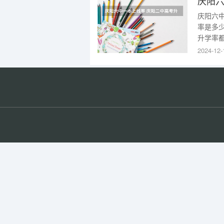
庆阳六
庆阳六中
率是多
升学率
率在百
2024-12-
向城区集
宿制普通