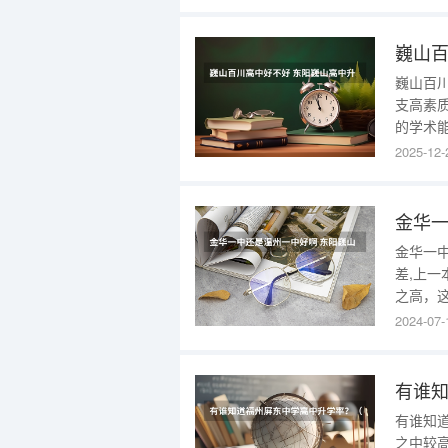
30分
择校生
巍山百
巍山百
支高素
的学术
理严格
2025-12-
学生良
学率42
金华一
金华一
差,上一
之高，这
率再创1
2024-07-
理科65
在的，
有谁知
之中较