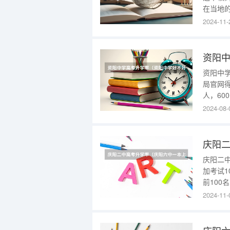
在当地
介绍具
2024-11-
资队伍
多途径
资阳中
资阳中学
局官网得
人，60
一级示范
2024-08-
获国务
一中、成
庆阳
庆阳二
加考试1
前100
全市60
2024-11-
中一本上
少”？百