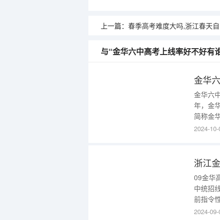
上一篇：
春季高考难度大吗,浙江春天
与“金华六中高考上线率好不好有
金华六中
年，金华
简称金华
中，省
2024-10-
华六中
（宾虹
高考
09金华
中统招线
前指令
发布的
2024-09-