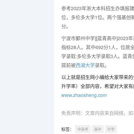
参考2023年浙大本科招生办填报建
位，多伦多大学1位。两个强基创新班
分。
宁波市鄞州中学][蓝青高中]202
指标28人。其中692分1人，位居
学录取:多伦多大学录取3人。蓝青
提前被
西湖大学
录取。
以上就是招生网小编给大家带来的
升学率）全部内容，希望对大家有
www.zhaosheng.com
免责声明：文章内容来自网络，如
标签：
中高考
高中
升学