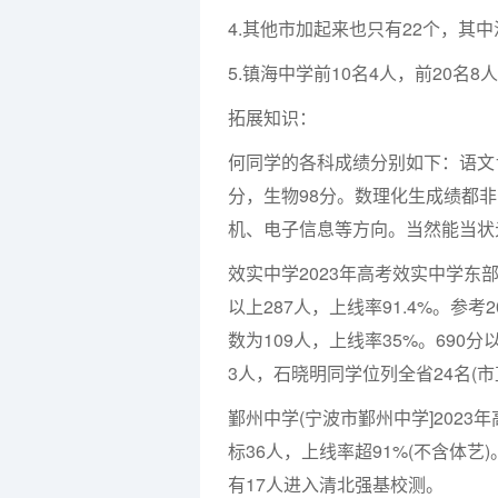
4.其他市加起来也只有22个，其
5.镇海中学前10名4人，前20名8人
拓展知识：
何同学的各科成绩分别如下：语文13
分，生物98分。数理化生成绩都
机、电子信息等方向。当然能当状
效实中学2023年高考效实中学东
以上287人，上线率91.4%。参
数为109人，上线率35%。690分以
3人，石晓明同学位列全省24名(市
鄞州中学(宁波市鄞州中学]2023
标36人，上线率超91%(不含体艺)
有17人进入清北强基校测。