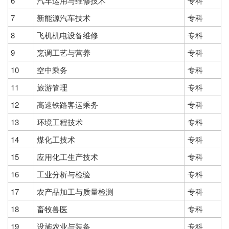
6
汽车运用与维修技术
专科
7
新能源汽车技术
专科
8
飞机机电设备维修
专科
9
烹调工艺与营养
专科
10
空中乘务
专科
11
旅游管理
专科
12
高速铁路客运乘务
专科
13
环境工程技术
专科
14
煤化工技术
专科
15
应用化工生产技术
专科
16
工业分析与检验
专科
17
农产品加工与质量检测
专科
18
畜牧兽医
专科
19
设施农业与装备
专科