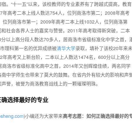
宿。“十一五”以来，该校教师的专业素养有了跨越式提高，教育
7年高考二本上线人数达754人，位列商洛市第二；2008年高考
，位列商洛市第一；2009年高考二本上线1032人，位列商洛第
和社会各界人士的嘉奖与赞誉。2011年高考取得新突破，二本
600分以上高分段人数达70多人，居商洛市省级标准化中学之首，
洛市理科第一名的优异成绩被
清华大学
录取，填补了该校20年来
2年高考又上新台阶，二本以上人数达1474名，600分以上高分
居商洛市省级标准化高中之首，2014年又创辉煌佳绩，两名同学
洛南中学师生也带来了莫大的鼓舞。在省内外有较大的影响和声
和声誉，被誉为商洛教育战线上的一颗璀璨明珠。
正确选择最好的专业
aosheng.com
)小编还为大家带来
高考志愿：如何正确选择最好的