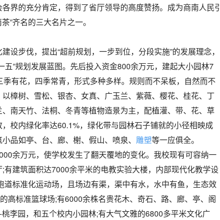
会各界的充分肯定，得到了省厅领导的高度赞扬。成为商南人民
南茶”齐名的三大名片之一。
建设步伐，提出“超前规划，一步到位，分段实施”的发展理念，
一五”规划发展蓝图。先后投入资金800余万元，建起大小园林7
园三季有花，四季常青，形式多种多样。规则而不呆板，自然而不
，以樟树、雪松、银杏、女真、广玉兰、紫薇、樱花、桂花、丁
兰、南天竹、法桐、冬青等植物造景为主，配植灌、带、花、草
，校内绿化率达60.1%，绿化带与园林石子铺就的小径相映成
筑小品如亭、台、廊、榭、假山、喷泉、
雕塑
等一应俱全。
000余万元，使学校发生了翻天覆地的变化。我校现有可容纳一
;有建筑面积达7000余平米的电教实验大楼，内部现代化教学设
八跑道标准化运动场，且场边有渠，渠中有水，水中有鱼，生态效
U的高标准篮球场;有6000余株名贵花木、奇石、路、廊、亭、阁
--桃李园，和五个校内小园林;有大气文雅的6800多平米文化广