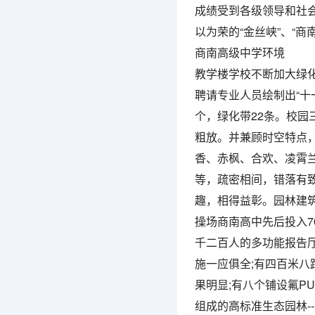
成绩受到各级领导和社
以为荣的“金丝峡”、“商
商南高级中学环境
教学楼学校不断加大绿化
聘请专业人员绘制出“十
个，绿化带22条。校
粗放。并兼顾时空特点
香、赤枫、合欢、凌霄
等，疏密相间，错落有致
趣，相得益彰。园林建
操场商南高中先后投入7
千二百人的多功能报告厅
施一应俱全;有四百米
果明显;有八个铺设氟P
组成的高标准生态园林-