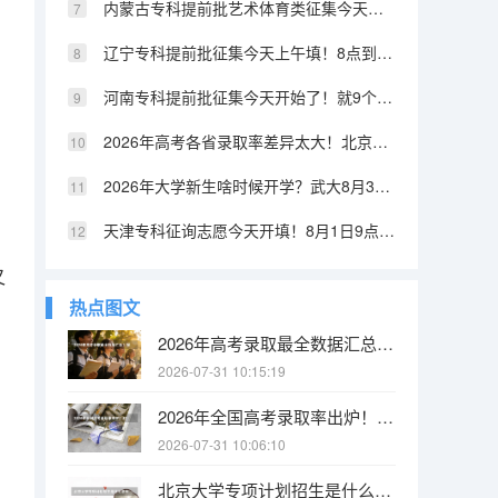
内蒙古专科提前批艺术体育类征集今天开始！9点到15点，6个小时
辽宁专科提前批征集今天上午填！8点到12点，就4个小时
河南专科提前批征集今天开始了！就9个小时，8月3日9点到18点，错过真没了
2026年高考各省录取率差异太大！北京上海超77%，山东河南不到35%
2026年大学新生啥时候开学？武大8月31日报到，北方工业8月28日就到了
天津专科征询志愿今天开填！8月1日9点到8月2日12点，别错过
又
热点图文
2026年高考录取最全数据汇总！报名人数、录取率、各省排名一张表看懂
2026-07-31 10:15:19
2026年全国高考录取率出炉！1290万人报名，本科率只有40%？
2026-07-31 10:06:10
北京大学专项计划招生是什么意思