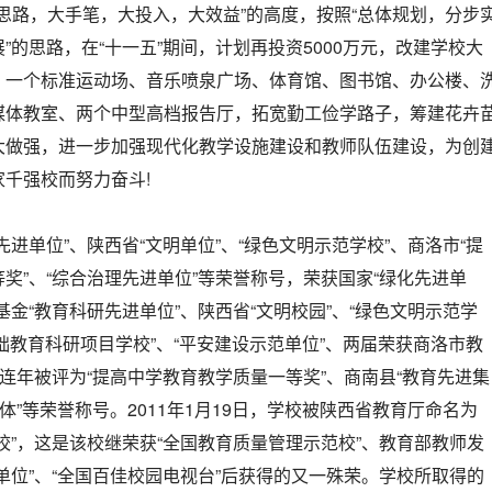
“大思路，大手笔，大投入，大效益”的高度，按照“总体规划，分步
”的思路，在“十一五”期间，计划再投资5000万元，改建学校大
、一个标准运动场、音乐喷泉广场、体育馆、图书馆、办公楼、
媒体教室、两个中型高档报告厅，拓宽勤工俭学路子，筹建花卉
大做强，进一步加强现代化教学设施建设和教师队伍建设，为创
千强校而努力奋斗!
进单位”、陕西省“文明单位”、“绿色文明示范学校”、商洛市“提
奖”、“综合治理先进单位”等荣誉称号，荣获国家“绿化先进单
基金“教育科研先进单位”、陕西省“文明校园”、“绿色文明示范学
基础教育科研项目学校”、“平安建设示范单位”、两届荣获商洛市教
、连年被评为“提高中学教育教学质量一等奖”、商南县“教育先进集
体”等荣誉称号。2011年1月19日，学校被陕西省教育厅命名为
校”，这是该校继荣获“全国教育质量管理示范校”、教育部教师发
单位”、“全国百佳校园电视台”后获得的又一殊荣。学校所取得的