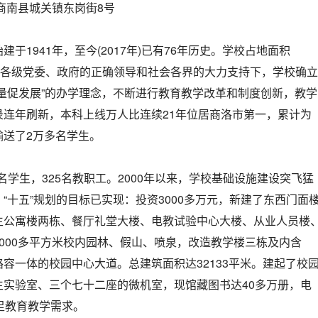
商南县城关镇东岗街8号
建于1941年，至今(2017年)已有76年历史。学校占地面积
亩)。在各级党委、政府的正确领导和社会各界的大力支持下，学校确立
量促发展”的办学理念，不断进行教育教学改革和制度创新，教学
录连年刷新，本科上线万人比连续21年位居商洛市第一，累计为
输送了2万多名学生。
0名学生，325名教职工。2000年以来，学校基础设施建设突飞猛
“十五”规划的目标已实现：投资3000多万元，新建了东西门面
生公寓楼两栋、餐厅礼堂大楼、电教试验中心大楼、从业人员楼
000多平方米校内园林、假山、喷泉，改造教学楼三栋及内含
容一体的校园中心大道。总建筑面积达32133平米。建起了校
生实验室、三个七十二座的微机室，现馆藏图书达40多万册，电
足教育教学需求。