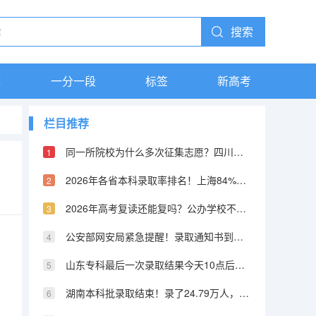
搜索
库
一分一段
标签
新高考
栏目推荐
同一所院校为什么多次征集志愿？四川本科艺术体育类已征集四次了
2026年各省本科录取率排名！上海84%排第一，山东倒数第二
2026年高考复读还能复吗？公办学校不收了，只能去民办或机构
公安部网安局紧急提醒！录取通知书到了，这5招教你辨真伪
山东专科最后一次录取结果今天10点后可查！集中录取阶段全部结束
湖南本科批录取结束！录了24.79万人，专科批次8月1日已开录