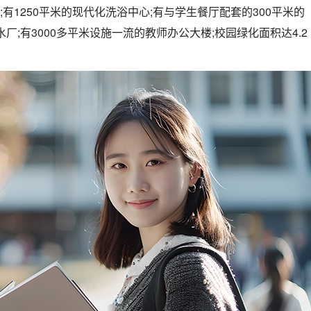
;有1250平米的现代化洗浴中心;有与学生餐厅配套的300平米的
厂;有3000多平米设施一流的教师办公大楼;校园绿化面积达4.2