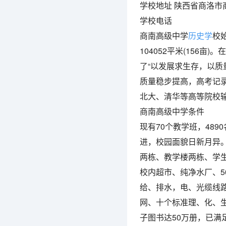
学校地址 陕西省商洛市
学校电话
商南高级中学
历史学
校始
104052平米(156
了“以发展求生存，以质
质量稳步提高，高考记
北大、清华等高等院校
商南高级中学条件
现有70个教学班，489
进，校园面貌日新月异。
两栋、教学楼两栋、学
校内超市、纯净水厂、5
给、排水，电、光缆线路
网、十个标准理、化、
子图书达50万册，已满