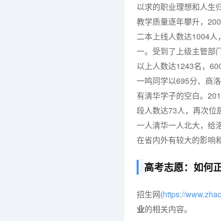
以求的职业理想和人生归
教学质量逐年攀升，200
二本上线人数达1004人
一。受到了上级主管部门
以上人数达1243名，
一鸣同学以695分、商
有清华学子的空白。201
段人数达73人，再次位
一人清华一人北大，给
在省内外有较大的影响
高考志愿：如何
招生网(
https://www.zh
业
的相关内容。