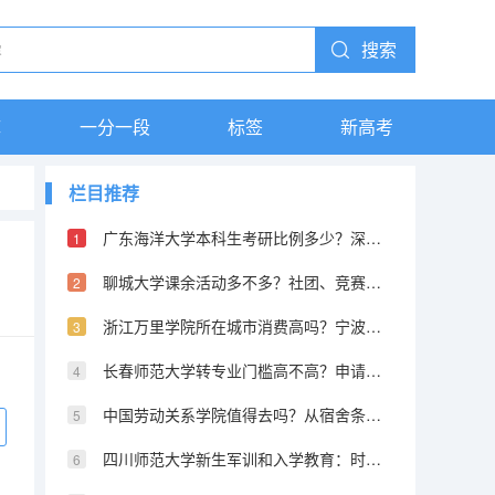
搜索
库
一分一段
标签
新高考
栏目推荐
广东海洋大学本科生考研比例多少？深造途径和录取院校
聊城大学课余活动多不多？社团、竞赛和学生组织资源
浙江万里学院所在城市消费高吗？宁波物价和校园生活成本
长春师范大学转专业门槛高不高？申请流程和成功率说明
中国劳动关系学院值得去吗？从宿舍条件到毕业薪资的全方位分析
四川师范大学新生军训和入学教育：时间安排和注意事项