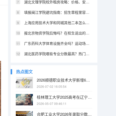
湖北文理学院校外租房攻略：价格、安全和通勤时间对比
填报闽江学院避坑指南：招生章程里容易忽略的细节
上海应用技术大学和同城其他二本怎么选？2026年数据横向对比
报北京物资学院后悔吗？在校生说出的优缺点和就业真相
广东药科大学体育设施齐全吗？运动场和健身房条件
湖北医药学院哪些专业分数最高？热门与冷门专业分差
热点图文
2026顺德职业技术大学新增6个本科专业，95000名以内可大胆报考
2026-07-02 16:05:54
桂林理工大学2025高考在辽宁投档分数线
2026-05-07 09:46:11
合肥工业大学2026年录取分数线及新生入学指南：安徽考生物理类596分可报本部！