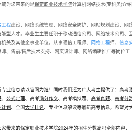
小编为您带来的是
保定职业技术学院
计算机网络技术(专科类)介绍
信工程
建设、网络系统管理、网络安全防护、网站规划建设、网
技能型人才。毕业生主要任职于移动通信公司、网络技术公司、
府机关及其他企事业单位，从事通信工程师、
网络工程
师、
信息
程师、售前/售后技术支持、网页设计师、网络编辑推广等岗位工
新专业信息请以官网为准！同时我们还为广大考生提供了：
高考
语
、
公式定理
、高考
满分作文
、高考模拟题、
高考真题
、
高考分
生计划
、全国
大学排名
、专业信息解读等最新高考信息，希望对
！
家带来的保定职业技术学院2024年的招生分数高吗全部内容，