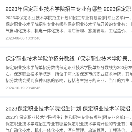
学前教育：最高录
2023
2023年保定职业技术学院招生计划和招生专业有哪些(附专业名单)一
保定职业技术学院招生专业有哪些保定职业技术学院开设的专业有：
气自动化技术、机电一体化技术、酒店管理、旅游管理、工程造价、
路桥梁工程技术、服装与服饰设计、服装设计与工艺、环境艺术设计
2023-08-06 10:31:40
艺术设计、宠物养护与驯导、药品生物技术、园林技术、园艺技术、
融科技应用、大数据与审计、航空物流管理、应用电子技术、电商技
术、大数据技术等，
保定职业技术学院单招分数线（保定职业技术学院录
保定职业技术学院单招分数线保定职业技术学院单招分数线为200分
右。保定职业技术学院是一所位于河北省保定市的职业技术学院，其
招分数线会受到多种因素的影响，包括考生报考的专业、当年的招生
划、考生的竞争情况等。因此，每年的单招分数线都可能有所波动。
2024-10-19 20:40:46
常，单招分数线会比普通高考的分数线低一些，因为单招主要是针对
些对某个专业有特别兴趣或特长的学生，而不需要像普通高考那样全
考察学生
2023保定职业技
2023年保定职业技术学院招生计划和招生专业有哪些(附专业名单)一
保定职业技术学院招生专业有哪些保定职业技术学院开设的专业有：
气自动化技术、机电一体化技术、酒店管理、旅游管理、工程造价、