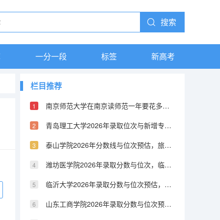
搜索
库
一分一段
标签
新高考
栏目推荐
南京师范大学在南京读师范一年要花多少钱，学费比教育部直属师范高还是低
青岛理工大学2026年录取位次与新增专业解读，量子信息科学等新工科方向
泰山学院2026年分数线与位次预估，旅游管理及师范类特色专业
潍坊医学院2026年录取分数与位次，临床医学及公共卫生特色优势
临沂大学2026年录取分数与位次预估，师范优势及红色基因传承
山东工商学院2026年录取分数与位次预估，财经特色及热门专业