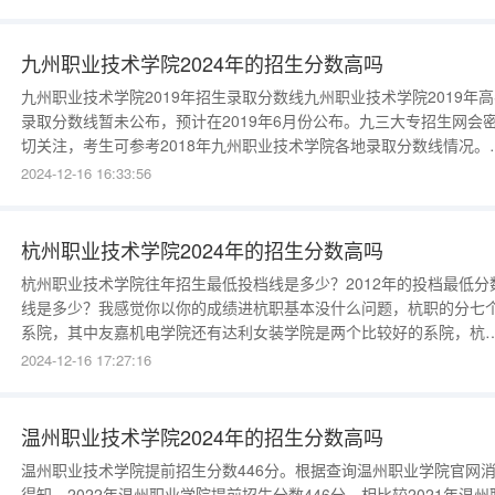
科2019235理科2019174山西文科2019212理科20
九州职业技术学院2024年的招生分数高吗
九州职业技术学院2019年招生录取分数线九州职业技术学院2019年
录取分数线暂未公布，预计在2019年6月份公布。九三大专招生网会
切关注，考生可参考2018年九州职业技术学院各地录取分数线情况。
州职业技术学院2018年分数线表格考生地区考生类别年份最低分黑龙
2024-12-16 16:33:56
文科2019215理科2019224陕西文科2019286理科2
杭州职业技术学院2024年的招生分数高吗
杭州职业技术学院往年招生最低投档线是多少？2012年的投档最低分
线是多少？我感觉你以你的成绩进杭职基本没什么问题，杭职的分七
系院，其中友嘉机电学院还有达利女装学院是两个比较好的系院，杭
的专科学校还是蛮多的，去年分数比杭职低的大部分都是民办的大学
2024-12-16 17:27:16
学费都比较贵。顺便说一句，我是杭职2011级的学生，衷心欢迎你来
们杭职！！杭州职业技术学院邮编附地址和介绍1、杭州职业技术学院-
职业杭
温州职业技术学院2024年的招生分数高吗
温州职业技术学院提前招生分数446分。根据查询温州职业学院官网
得知，2022年温州职业学院提前招生分数446分，相比较2021年温州