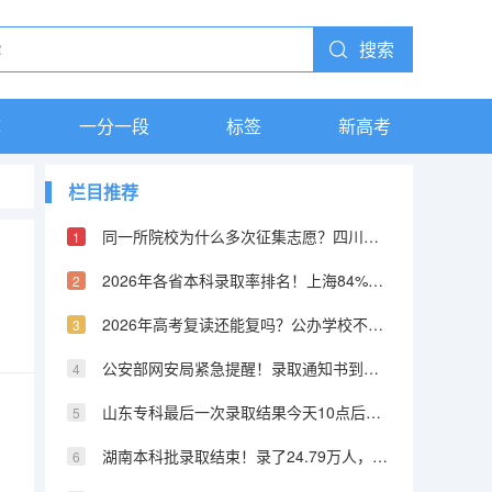
搜索
库
一分一段
标签
新高考
栏目推荐
同一所院校为什么多次征集志愿？四川本科艺术体育类已征集四次了
2026年各省本科录取率排名！上海84%排第一，山东倒数第二
2026年高考复读还能复吗？公办学校不收了，只能去民办或机构
公安部网安局紧急提醒！录取通知书到了，这5招教你辨真伪
山东专科最后一次录取结果今天10点后可查！集中录取阶段全部结束
湖南本科批录取结束！录了24.79万人，专科批次8月1日已开录