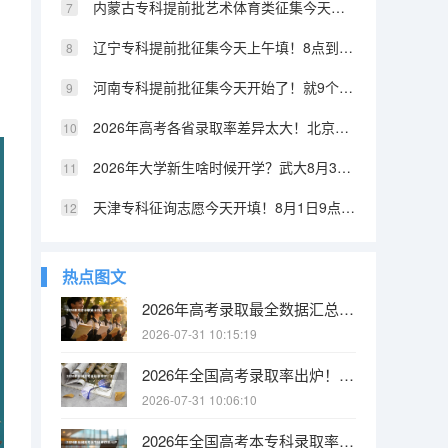
内蒙古专科提前批艺术体育类征集今天开始！9点到15点，6个小时
辽宁专科提前批征集今天上午填！8点到12点，就4个小时
河南专科提前批征集今天开始了！就9个小时，8月3日9点到18点，错过真没了
2026年高考各省录取率差异太大！北京上海超77%，山东河南不到35%
2026年大学新生啥时候开学？武大8月31日报到，北方工业8月28日就到了
天津专科征询志愿今天开填！8月1日9点到8月2日12点，别错过
热点图文
2026年高考录取最全数据汇总！报名人数、录取率、各省排名一张表看懂
2026-07-31 10:15:19
2026年全国高考录取率出炉！1290万人报名，本科率只有40%？
2026-07-31 10:06:10
2026年全国高考本专科录取率出炉！10个人里8个有学上，但本科只有4个