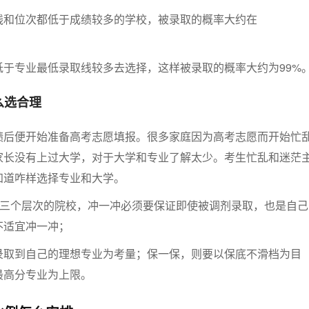
线和位次都低于成绩较多的学校，被录取的概率大约在
低于专业最低录取线较多去选择，这样被录取的概率大约为99%
么选合理
绩后便开始准备高考志愿填报。很多家庭因为高考志愿而开始忙
家长没有上过大学，对于大学和专业了解太少。考生忙乱和迷茫
知道咋样选择专业和大学。
”三个层次的院校，冲一冲必须要保证即使被调剂录取，也是自己
不适宜冲一冲；
录取到自己的理想专业为考量；保一保，则要以保底不滑档为目
最高分专业为上限。