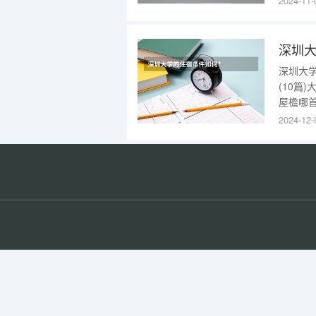
2024-11-
梯、公
床的尺寸
深圳
深圳大学
(10篇
屋檐哪
宿舍的
2024-12-
文主要
宿舍相