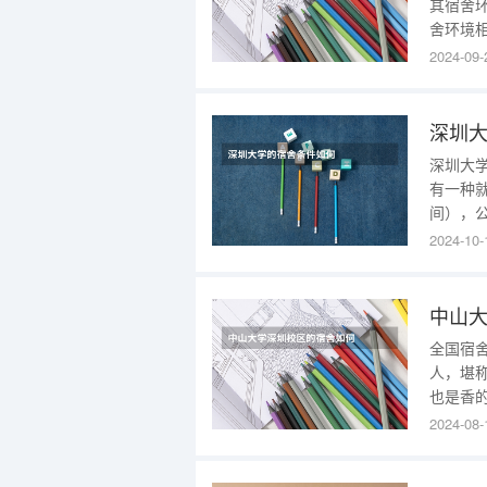
其宿舍
舍环境
方面来
2024-09-
宿舍都
活需求
施，方
深圳
深圳大
有一种
间），
口，还
2024-10-
的上名
够所以
调）！
中山
全国宿舍
人，堪
也是香
貌。3
2024-08-
居住房
不仅风