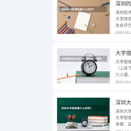
深圳
深圳技术
大学排名
友会评
学202
2024-08-
学院。
史最低分
大学宿
大学宿
（上床
六人寝
分，比
2024-05-
吧。No
个单人间
深圳
深圳大
大学宿舍
舍楼：设
斋、聚翰