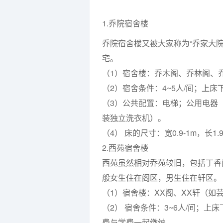
1.乔院宿舍楼
乔院宿舍楼又被大家称为“乔家大
宅。
（1）宿舍楼：乔木阁、乔林阁、
（2）宿舍条件：4~5人/间；上
（3）公共配置：电梯；公用电器
装独立洗衣机）。
（4） 床的尺寸：宽0.9-1m，长1.
2.西苑宿舍楼
西苑虽然相对乔苑较旧，包括丁香
般女生住在阁区，男生住在轩区。
（1）宿舍楼：XX阁、XX轩（如
（2） 宿舍条件：3~6人/间；
费与学费一起缴纳。