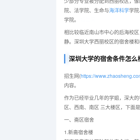
少部分专业被分配到西丽校区，像
院、法学院、生命与
海洋科学
学院
学院。
招生网
相比较临近南山市中心的后海校区
静。深圳大学西丽校区的宿舍楼和
深圳大学的宿舍条件怎么
招生网(
https://www.zhaosheng.c
内容。
作为已经毕业几年的学姐，深大的
区、西南、南区 三大楼区，下面
一、斋区宿舍
1.新斋宿舍楼