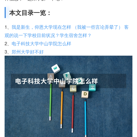
本文目录一览：
1、
我是新生，仰恩大学现在怎样 （我被一些言论弄晕了） 客
观的说一下学校目前状况？学生宿舍怎样？
2、
电子科技大学中山学院怎么样
3、
郑州大学好不好