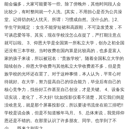
能会偏多，大家可能要等一些。除了傍晚外，其他时间段人会
比较少，有时整间就一个人洗。[其实，不用担心是否为公共澡
堂。记得切勿杞人忧天。所谓：习惯成自然。没什么的。] 2、
学生守则规定 ：女生不能穿短裙和高跟鞋，不可染发烫发，不
可谈恋爱等等。其实，现在学校没怎么在捉了，严打期注意点
就可以啦。 3、仰恩大学是全国第一所私立大学，创办之初全国
还没有三本学校。当时收费在国内算是比较高的，也多是富人
家的孩子来读，所以被冠名：“贵族学校”。随着全国私立大学的
陆续创办，仰恩大学收费与其他私立大学收费差不多，但是贵
族学校的光环还在罢了。对于这种事情，本人认为，平常心对
待就好。在大学，努力提高自己的综合能力，毕业后有自己的
核心竞争力，找份好工作甚至自己创业，才是关键。 4、设备实
话实说，老化了，不大好! !比如投影仪看不清楚，其它我们倒是
没啥意见，就是那个屏幕投影仪，所以要读书流坐在前三排吧!!
学校是说会换，但是不知道猴年马月。 5、总体来说，我觉得仰
恩还是不错的。在那里认识了许多朋友、同学。也学到了不
少。。既来之则安之。。。。。。