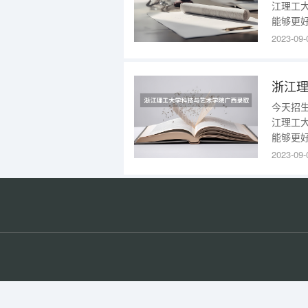
江理工
能够更
是多少1
2023-09-
技与艺
3109
年）1、2
今天招
江理工
能够更
是多少1
2023-09-
技与艺
1377
年）1、2