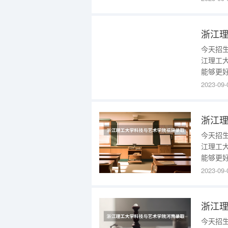
技与艺
1478
年）1、2
今天招
江理工
能够更
是多少1
2023-09-
（首选
录取分数
建
今天招
江理工
能够更
是多少1
2023-09-
（首选
录取分数
建
今天招