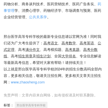
药物分析、商务谈判技术、医药营销技术、医药广告务实、
药
事管理
学、消费心理学、药物经济学、市场调查与预测、医药
企业经营管理、
公共关系学
。
邢台医学高等专科学校的最新专业信息请以官网为准！同时我
们还为广大考生提供了：
高考语文
、
高考数学
、
高考英语
、
公
式定理
、高考
满分作文
、高考模拟题、
高考真题
、
高考分数
线
、高考
招生简章
及
招生计划
、全国
大学排名
、专业信息解读
等最新高考信息，希望对大家有帮助！请持续关注！
招生网
以上就是邢台医学高等专科学校2024年的招生分数高吗全部内
容，更多相关信息，敬请关注招生网。更多相关文章关注招生
网：
www.zhaosheng.com
免责声明：文章内容来自网络，如有侵权请及时联系删除。
标签：
邢台医学高等专科学校