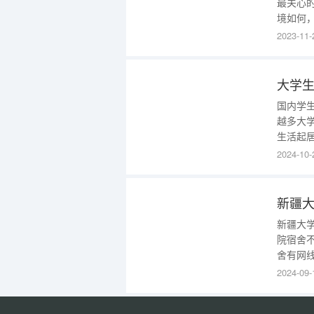
最关心
境如何
农业职
2023-11-
业技术
在这个
还有大
大学
国内学
越多大
生活起
生们选
2024-10-
理位置
同，但
普通，
新疆大
新疆大
院宿舍
舍有网
是床，
2024-09-
房，然
橱，上