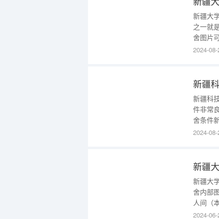
新疆
新疆大
之一就
舍图片
文，给
2024-08-
(本科
人间，
毕竟都
新疆
新疆科
件非常
舍条件
带卫生
2024-08-
舍的重
中扮演
新疆大
舍内部
人间（
生有，
2024-06-