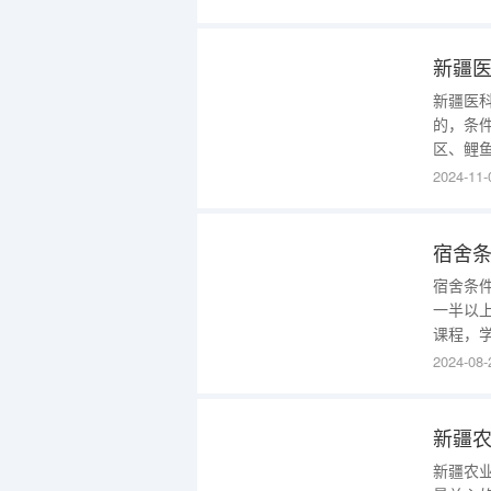
很友好
族里也
带有色
新疆医
新疆医
的，条
区、鲤
2165
2024-11-
2020
内涵式
宿舍
宿舍条
一半以
课程，
有所谓
2024-08-
不去也
坏。大
校，2
新疆
新疆农