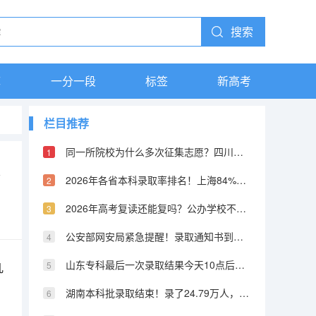
搜索
库
一分一段
标签
新高考
栏目推荐
同一所院校为什么多次征集志愿？四川本科艺术体育类已征集四次了
2026年各省本科录取率排名！上海84%排第一，山东倒数第二
2026年高考复读还能复吗？公办学校不收了，只能去民办或机构
公安部网安局紧急提醒！录取通知书到了，这5招教你辨真伪
山东专科最后一次录取结果今天10点后可查！集中录取阶段全部结束
几
湖南本科批录取结束！录了24.79万人，专科批次8月1日已开录