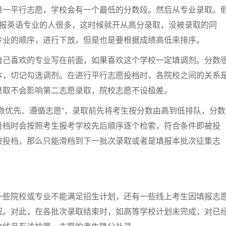
第一平行志愿，学校会有一个最低的分数段。然后从专业录取。
是报英语专业的人很多，这时候就开从高分录取，没被录取的同
专业的顺序，进行下放，但是也是要根据成绩高低来排序。
自己喜欢的专业写在前面，如果喜欢这个学校一定填调剂。分数
本，切记勾选调剂。在进行平行志愿投档时，各院校之间的关系
录取不会影响第二志愿录取，院校志愿不设极差。
数优先、遵循志愿”，录取前先将考生按分数由高到低排队，分数
投档时会按照考生报考学校先后顺序逐个检索，符合条件即被投
被投档，那么只能滑档到下一批次录取或者是填报本批次征集志
一些院校或专业不能满足招生计划，还有一些线上考生因填报志
况。对此，在各批次录取结束时，如高等学校计划未完成，对已