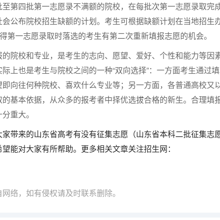
批至第四批第一志愿录不满额的院校，在每批次第一志愿录取完
社会公布院校招生缺额的计划。考生可根据缺额计划在当地招生
使得第一志愿录取时落选的考生有第二次重新填报志愿的机会。
报的院校和专业，是考生的志向、愿望、爱好、个性和能力等因
际上也是考生与院校之间的一种“双向选择”：一方面考生通过填
望即向往何种院校、喜欢什么专业等；另一方面，各普通高校又
取的基本依据，从众多的报考者中择优选拔合格的新生。合理填
十分重大。
大家带来的山东省高考有没有征集志愿（山东省本科二批征集志
希望能对大家有所帮助。更多相关文章关注招生网：
自网络，如有侵权请及时联系删除。