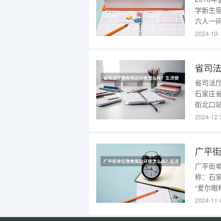
学新生
六人一
怎么样
2024-10-
饭，暨
是男生
省司
省司法
石家庄省
街北口站
他交通
2024-12-
划信息：
位车位
广平
广平街
称：石家
“爱尔眼
线、8路
2024-11-
下车，
到规划