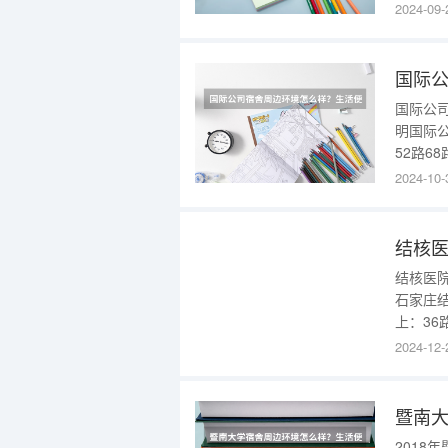
友谊大
2024-09-
积为0平
停车。
国际
国际公
明国际公
52路6
沿永胜路
2024-10-
路2)沿
路行驶2
结核
结核医
石家庄
上：36
区站下
2024-12-
汇处，
数据，绿
暨南
2018