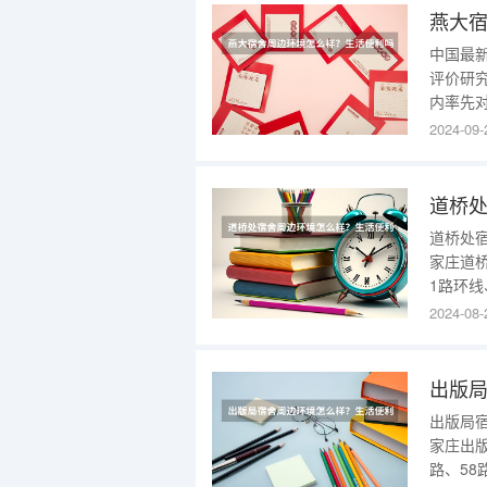
燕大
中国最新
评价研
内率先对
学星级
2024-09-
教授指
是对我
的
道桥
道桥处
家庄道
1路环线
东即到；
2024-08-
通方式
息：其占
出版
出版局
家庄出
路、58