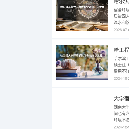
宿舍环
质量四人
温水和
功能用
2026-07-
身区。校
人间为
业大学拥
哈尔滨
硕士住1
费用不
点，每
2024-10-
是有点
也就习
湖南大
间也有
环境不
至于吃
2024-12-