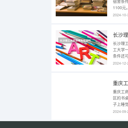
宿舍条件
1100
有独卫
2024-10-
里的设
但大一
长沙
长沙理
工大学一
条件还
用家用
2024-12-
学城南学
档次。
重庆
重庆工
区的书
子上睡
不过流
2024-09-
方有饮
比一下