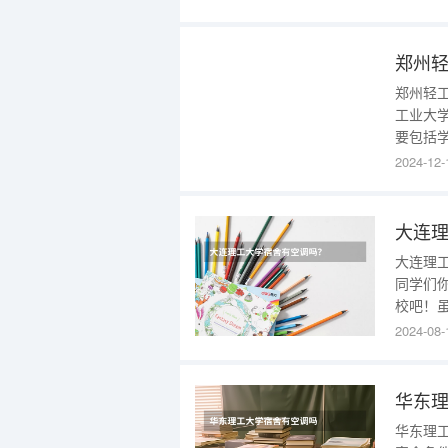
嘛，若
没多大
郑州
郑州轻
工业大
要包括
生的住
2024-12-
规划和
学的学
会提
大连
大连理工
同学们
校吧！
的在2
2024-08-
魅力！
更多了
华东
华东理