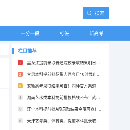
搜索
库
一分一段
标签
新高考
栏目推荐
黑龙江提前录取普通院校录取结果明日可查！各批次录取时间公布
甘肃本科提前批征集志愿今日10时截止！8次征集志愿时间公布
安徽高考录取结果可查！四种官方渠道公布，考生速查
湖南艺术类本科提前批投档线公布！武大播音主持839分领跑
辽宁本科提前批A段录取结果今晚可查！7月19日征集志愿补充录取
天津艺考类、体育类、提前本科批录取结果可查！5400余名新生已录取