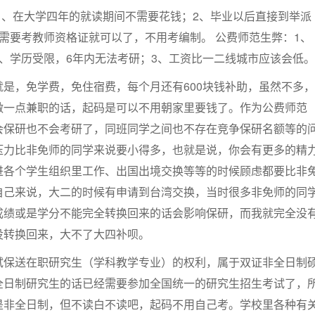
1、在大学四年的就读期间不需要花钱；2、毕业以后直接到举派
需要考教师资格证就可以了，不用考编制。 公费师范生弊：1、
、学历受限，6年内无法考研；3、工资比一二线城市应该会低。
是，免学费，免住宿费，每个月还有600块钱补助，虽然不多，
做一点兼职的话，起码是可以不用朝家里要钱了。作为公费师范
会保研也不会考研了，同班同学之间也不存在竞争保研名额等的
压力比非免师的同学来说要小得多，也就是说，你会有更多的精
进各个学生组织里工作、出国出境交换等等的时候顾虑都要比非
自己来说，大二的时候有申请到台湾交换，当时很多非免师的同
成绩或是学分不能完全转换回来的话会影响保研，而我就完全没
没转换回来，大不了大四补呗。
试保送在职研究生（学科教学专业）的权利，属于双证非全日制
全日制研究生的话已经需要参加全国统一的研究生招生考试了，
是非全日制，但不读白不读吧，起码不用自己考。学校里各种有