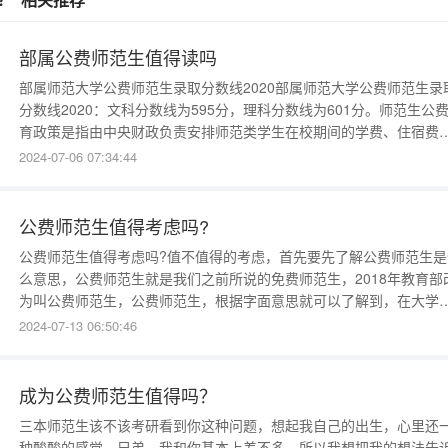
部属公费师范生值得读吗
部属师范大学公费师范生录取分数线2020部属师范大学公费师范生录
分数线2020：文科分数线为595分，理科分数线为601分。师范生公
育政策是指由中央财政负责安排师范类学生在校期间的学费、住宿费
并发放生活补贴，但学生四年毕业以后一般回到生源省份从事至少六
2024-07-06 07:34:44
教育工作。2018年8月10日，教育部有关负责人表示，《教育部直属
范大学师范生公费教育实施办法》对部属师范大学师
公费师范生值得考虑吗?
公费师范生值得考虑吗?值不值得的考虑，首先要先了解公费师范生是
么意思，公费师范生就是我们之前所说的免费师范生，2018年教育部
为叫公费师范生，公费师范生，根据字面意思就可以了解到，在大学
间自己是不用负担学费、住宿费的，是由中央财政承担的，并给予生
2024-07-13 06:50:46
费补助的培养管理制度。在你享受国家带来的福利之后，也要承担相
的责任，总体来说就是公费师范生在毕业后需要回到生源所在省份中
学任教，
成为公费师范生值得吗？
三本师范生该不该考研看到你这种问题，想起我自己的出生，心里还
种酸酸的感觉，兄弟，我和你基本上差不多，所以我想把我的想法告