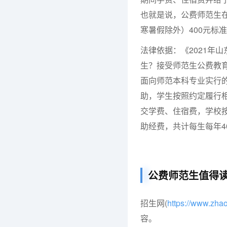
也就是说，公费师范生
寒暑假除外）400元标
法律依据：《2021年
生？接受师范生公费教
面向师范本科专业实行
助，学生按照约定履行
交学费、住宿费，学校按
助经费，共计每生每年40
公费师范生值得
招生网(
https://www.zh
容。