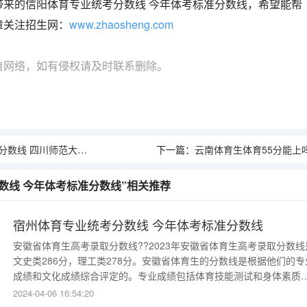
带来的信阳体育专业统考分数线 今年体考标准分数线，希望能帮
章关注招生网：
www.zhaosheng.com
自网络，如有侵权请及时联系删除。
大学22年体育单招录取名单及分数
下一篇：
云南体育生体育55分能上
数线 今年体考标准分数线”相关推荐
宿州体育专业统考分数线 今年体考标准分数线
安徽省体育生高考录取分数线??2023年安徽省体育生高考录取分数线
文史类286分，理工类278分。安徽省体育生的分数线是根据他们的专
成绩和文化成绩综合评定的。专业成绩包括体育技能测试和身体素质
试，而文化成绩则涵盖了语文、数学、外语等各个科目。因此，体育
2024-04-06 16:54:20
的分数线不仅反映了他们的体育技能水平，还体现了他们的文化素养