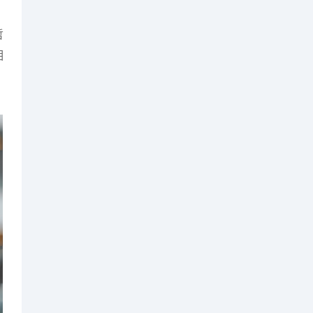
哲
相
，