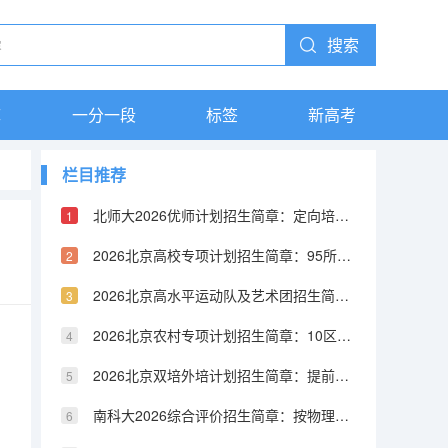
搜索
库
一分一段
标签
新高考
栏目推荐
北师大2026优师计划招生简章：定向培养中西部欠发达地区教师
2026北京高校专项计划招生简章：95所高校参与，报名时间及条件汇总
2026北京高水平运动队及艺术团招生简章：特长生比例及报考条件详解
2026北京农村专项计划招生简章：10区农业户口可报，提前批B段录取
2026北京双培外培计划招生简章：提前批B段录取，低30-60分上名校
南科大2026综合评价招生简章：按物理学大类录取，631模式择优录取