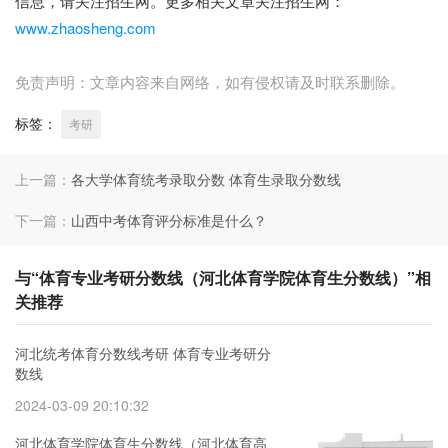
信息，请关注招生网。更多相关文章关注招生网：
www.zhaosheng.com
免责声明：文章内容来自网络，如有侵权请及时联系删除。
标签：
考研
上一篇：
各大学体育统考录取分数 体育生录取分数线
下一篇：
山西中考体育评分标准是什么？
与“体育专业考研分数线（河北体育学院体育生分数线）”相
关推荐
河北统考体育分数线考研 体育专业考研分
数线
2024-03-09 20:10:32
河北体育学院体育生分数线（河北体育高