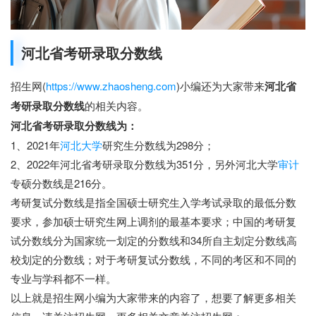
河北省考研录取分数线
招生网(
https://www.zhaosheng.com
)小编还为大家带来
河北省
考研录取分数线
的相关内容。
河北省考研录取分数线为：
1、2021年
河北大学
研究生分数线为298分；
2、2022年河北省考研录取分数线为351分，另外河北大学
审计
专硕分数线是216分。
考研复试分数线是指全国硕士研究生入学考试录取的最低分数
要求，参加硕士研究生网上调剂的最基本要求；中国的考研复
试分数线分为国家统一划定的分数线和34所自主划定分数线高
校划定的分数线；对于考研复试分数线，不同的考区和不同的
专业与学科都不一样。
以上就是招生网小编为大家带来的内容了，想要了解更多相关