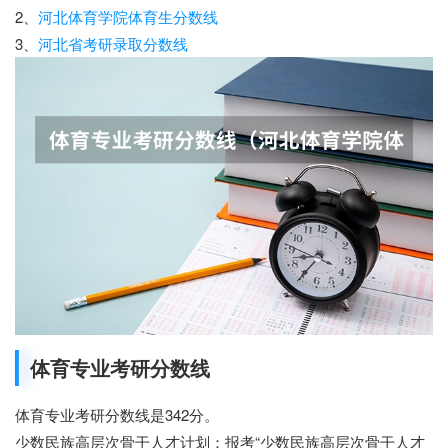
2、
河北体育学院体育生分数线
3、
河北省考研录取分数线
体育专业考研分数线
体育专业考研分数线是342分。
少数民族高层次骨干人才计划：报考“少数民族高层次骨干人才