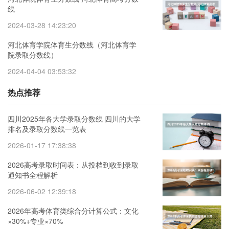
线
2024-03-28 14:23:20
河北体育学院体育生分数线（河北体育学
院录取分数线）
2024-04-04 03:53:32
热点推荐
四川2025年各大学录取分数线 四川的大学
排名及录取分数线一览表
2026-01-17 17:38:38
2026高考录取时间表：从投档到收到录取
通知书全程解析
2026-06-02 12:39:18
2026年高考体育类综合分计算公式：文化
×30%+专业×70%