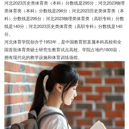
河北2023历史类体育类（本科）分数线是295分；河北2023物理
类体育类（本科）分数线是296分；河北2023历史类体育类（本
科）分数线是295分；河北2023物理类体育类（高职专科）分数
线是140分；河北2023历史类体育类（高职专科）分数线是140
分。
河北体育学院创办于1953年，是中国教育部直属本科高校和全
国首批体育类硕士研究生教育试点高校。学院占地约1800亩，
拥有现代化的教学设施和体育训练场馆。